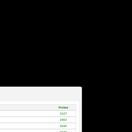
Visitas
3107
2902
3040