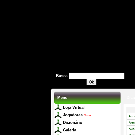
Busca
Menu
Dici
Loja Virtual
Jogadores
Novo
Acc
Dicionário
Arm
Aus
Galeria