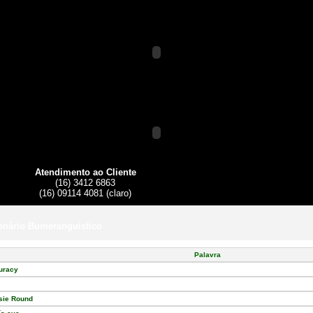
Atendimento ao Cliente
(16) 3412 6863
(16) 09114 4081 (claro)
onário Bumeranguistico
Palavra
uracy
sie Round