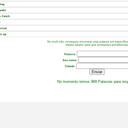
ling
lader
k Catch
e
ercut
m up
Se você não conseguiu encontrar uma palavra em específic
dados abaixo para que possamos providenciar
Palavra:
Seu nome:
Cidade:
No momento temos 989 Palavras para res