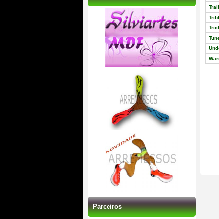
Trai
Trib
Tric
Tun
Und
War
Parceiros