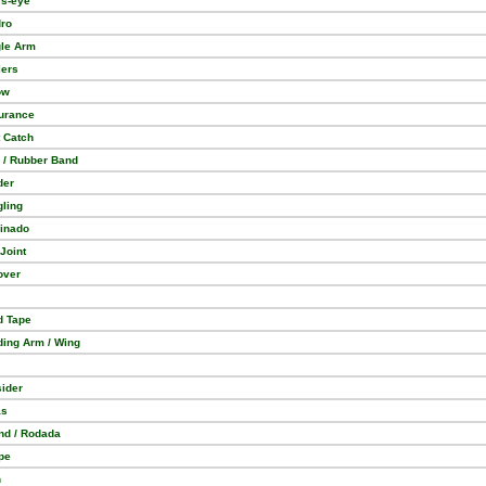
´s-eye
dro
gle Arm
lers
ow
urance
 Catch
 / Rubber Band
der
ling
inado
Joint
over
d Tape
ding Arm / Wing
ider
as
nd / Rodada
pe
n