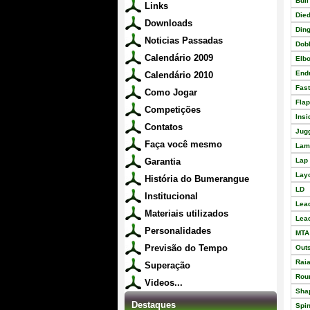
Bull
Links
Die
Downloads
Din
Noticias Passadas
Dob
Calendário 2009
Elb
End
Calendário 2010
Fast
Como Jogar
Flap
Competições
Insi
Contatos
Jugg
Faça você mesmo
Lam
Garantia
Lap 
Lay
História do Bumerangue
LD
Institucional
Lea
Materiais utilizados
Lea
Personalidades
MTA
Previsão do Tempo
Outs
Rai
Superação
Rou
Videos...
Sha
Destaques
Spi